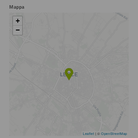
Mappa
+
−
Leaflet
| ©
OpenStreetMap