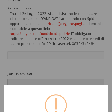
Per candidarsi
Entro il 25 Luglio 2022, si acquisiscono le candidature
cliccando sul tasto "CANDIDATI" accedendo con Spid
oppure inviando a
ido.tricase@regione.puglia.it
il modulo
scaricabile a questo link:
https://tinyurl.com/moduloaddpulizie
E' obbligatorio
indicare il codice offerta 5414/2022 e la sede o le sedi di
lavoro prescelte.
Info, CPI Tricase: tel. 0832/373584
Job Overview
Data di pubblicazione
circa 4 anni fa