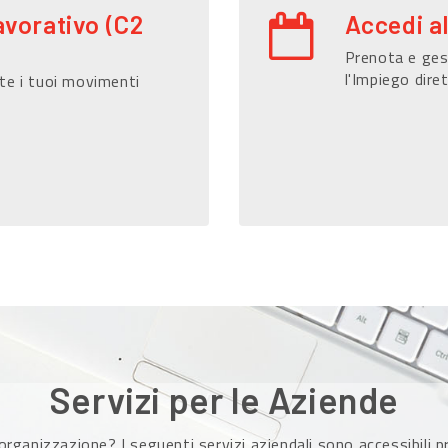
avorativo (C2
Accedi a
Prenota e gest
l'Impiego dire
te i tuoi movimenti
Servizi per le Aziende
organizzazione? I seguenti servizi aziendali sono accessibili 