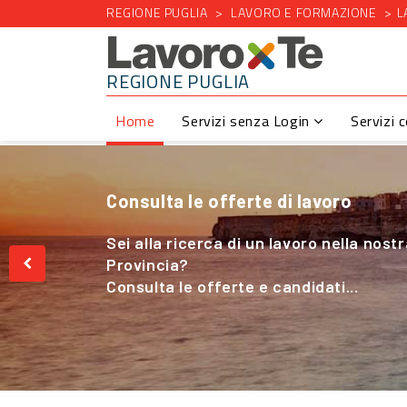
REGIONE PUGLIA
LAVORO E FORMAZIONE
L
REGIONE PUGLIA
Home
Servizi senza Login
Servizi 
Consulta le offerte di lavoro
Cerchi Lavoro nel Settore Agricolo
Sei alla ricerca di un lavoro nella nost
Sei alla ricerca di un lavoro nella nost
Provincia?
Provincia?
Consulta le offerte e candidati...
Consulta le offerte e candidati...