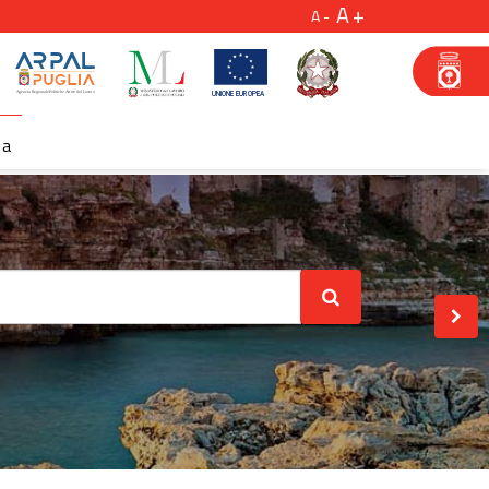
A
A
za