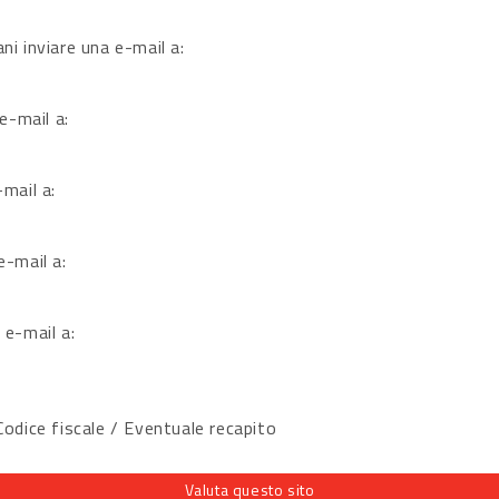
ni inviare una e-mail a:
 e-mail a:
-mail a:
e-mail a:
 e-mail a:
dice fiscale / Eventuale recapito
Valuta questo sito