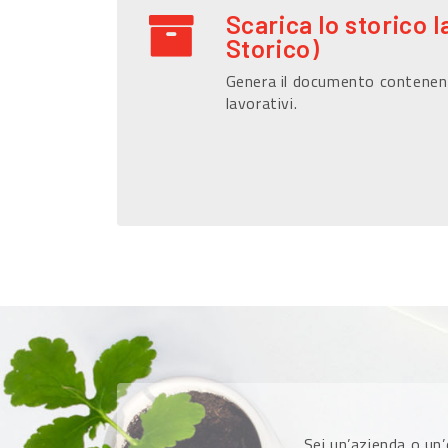
Scarica lo storico l
Storico)
Genera il documento contenen
lavorativi.
Sei un’azienda o un’