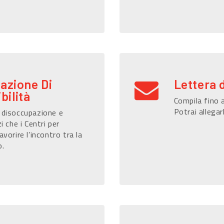
razione Di
Lettera 
bilità
Compila fino a
Potrai allegar
i disoccupazione e
i che i Centri per
avorire l’incontro tra la
o.