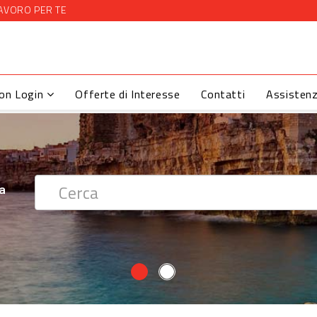
AVORO PER TE
con Login
Offerte di Interesse
Contatti
Assisten
 ?
ra
ra