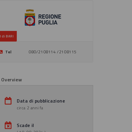
I di BARI
Tel
080/2108114 /2108115
b Overview
Data di pubblicazione
circa 2 anni fa
Scade il