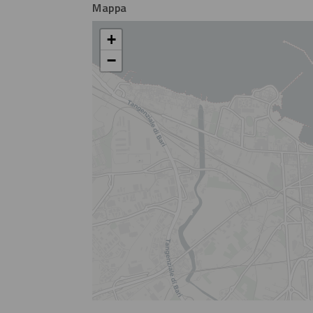
Mappa
+
−