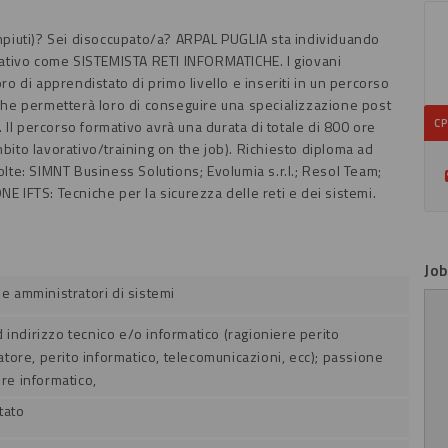
mpiuti)? Sei disoccupato/a?
ARPAL PUGLIA sta individuando
rmativo come SISTEMISTA RETI INFORMATICHE. I giovani
ro di apprendistato di primo livello e inseriti in un percorso
 che permetterà loro di conseguire una specializzazione post
CP
. Il percorso formativo avrà una durata di totale di 800 ore
bito lavorativo/training on
the job).
Richiesto diploma ad
lte: SIMNT Business Solutions; Evolumia s.r.l.; Resol Team;
E IFTS: Tecniche per la sicurezza delle reti e dei sistemi.
Jo
 e amministratori di sistemi
 indirizzo tecnico e/o informatico (ragioniere perito
ore, perito informatico, telecomunicazioni, ecc); passione
ore informatico,
tato