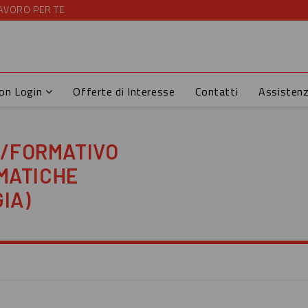
AVORO PER TE
con Login
Offerte di Interesse
Contatti
Assisten
/FORMATIVO
RMATICHE
IA)