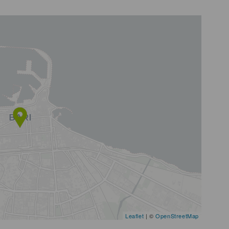
Leaflet
| ©
OpenStreetMap