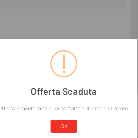
 CHE PERMETTE L'ACCESSO ALL'UNIVERSITA'
voro e coordinare e valorizzare le sinergie riguardanti i
 l'integrazione tra le PAL e le politiche formative, visto
8, c. 1, lett. H e I della L.R. 29 giugno 2018, n. 29 (pubblicata
Offerta Scaduta
Offerta Scaduta, non puoi contattare il datore di lavoro.
ooting di primo livello; usare i tool di monitoraggio
Not valid!
!
presso i clienti delle aziende clienti; applicare le
OK
delle infrastrutture; eseguire test e simulazioni di guasti