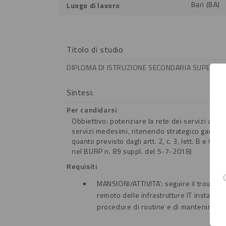
Bari (BA)
Luogo di lavoro
Titolo di studio
DIPLOMA DI ISTRUZIONE SECONDARIA SUPERIORE
Sintesi:
Per candidarsi
Obbiettivo: potenziare la rete dei servizi al la
servizi medesimi, ritenendo strategico garantire
quanto previsto dagli artt. 2, c. 3, lett. B e C, e 
nel BURP n. 89 suppl. del 5-7-2018)
Requisiti
MANSIONI/ATTIVITA’: seguire il troublesh
remoto delle infrastrutture IT installate 
procedure di routine e di mantenimento 