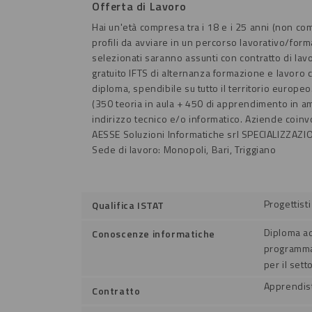
Offerta di Lavoro
Hai un'età compresa tra i 18 e i 25 anni (non co
profili da avviare in un percorso lavorativo/fo
selezionati saranno assunti con contratto di lavo
gratuito IFTS di alternanza formazione e lavoro
diploma, spendibile su tutto il territorio europeo
(350 teoria in aula + 450 di apprendimento in am
indirizzo tecnico e/o informatico.
Aziende coinvo
AESSE Soluzioni Informatiche srl
SPECIALIZZAZION
Sede di lavoro: Monopoli, Bari, Triggiano
Progettisti
Qualifica ISTAT
Diploma ad
Conoscenze informatiche
programmat
per il sett
Apprendis
Contratto