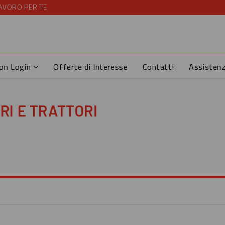
AVORO PER TE
con Login
Offerte di Interesse
Contatti
Assisten
I E TRATTORI