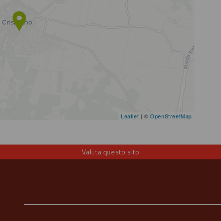
Leaflet
| ©
OpenStreetMap
Valuta questo sito