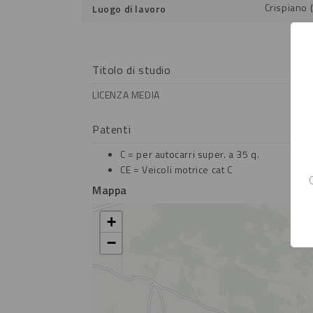
Crispiano 
Luogo di lavoro
Titolo di studio
LICENZA MEDIA
Patenti
C = per autocarri super. a 35 q.
CE = Veicoli motrice cat C
Mappa
+
−