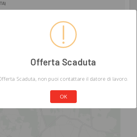
(TA)
Offerta Scaduta
Offerta Scaduta, non puoi contattare il datore di lavoro.
Not valid!
!
OK