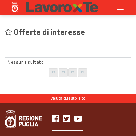
Toggle
navigati
Offerte di interesse
Nessun risultato
Valuta questo sito