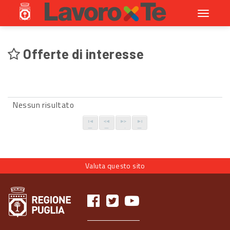
Toggle
navigati
Offerte di interesse
Nessun risultato
Valuta questo sito