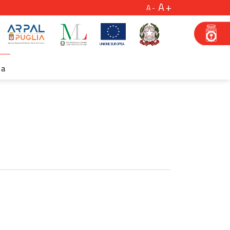
A
A
za