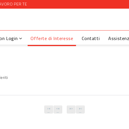
AVORO PER TE
con Login
Offerte di Interesse
Contatti
Assisten
eriti