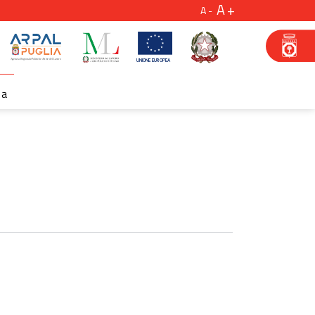
A
A
za