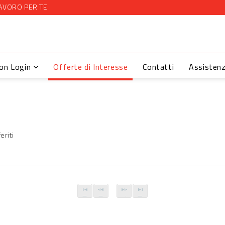
AVORO PER TE
con Login
Offerte di Interesse
Contatti
Assisten
eriti