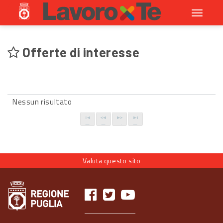
Toggle
navigati
Offerte di interesse
Nessun risultato
Valuta questo sito