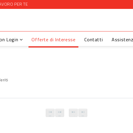
AVORO PER TE
con Login
Offerte di Interesse
Contatti
Assisten
eriti