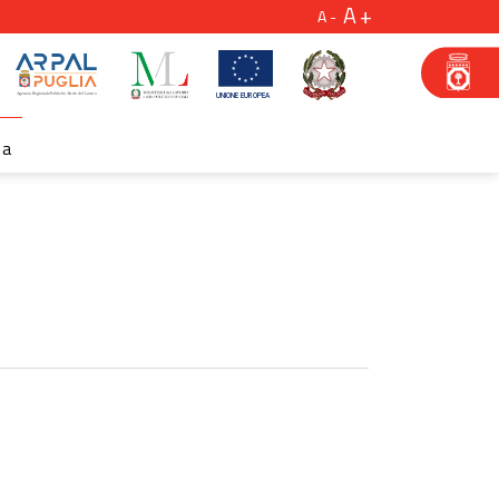
A
A
za