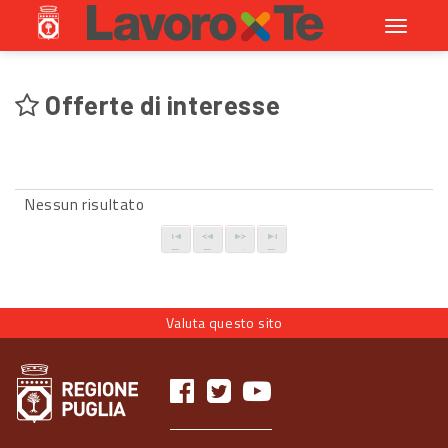
Toggle
navigati
Offerte di interesse
Nessun risultato
Valuta questo sito