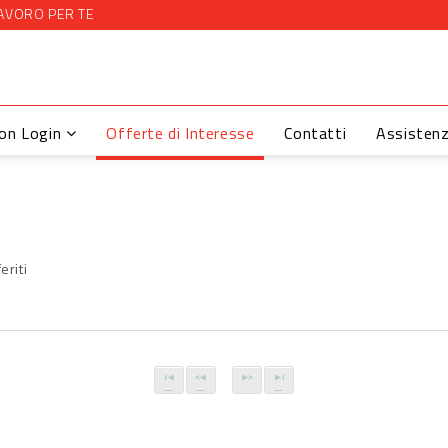
AVORO PER TE
con Login
Offerte di Interesse
Contatti
Assisten
eriti