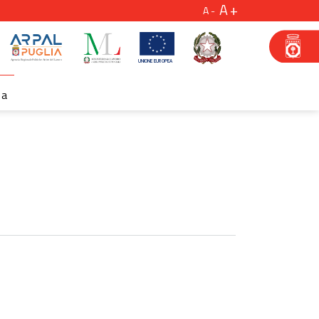
A
A
za