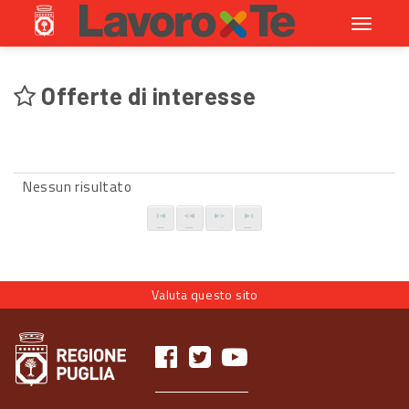
Toggle
navigati
Offerte di interesse
Nessun risultato
Valuta questo sito