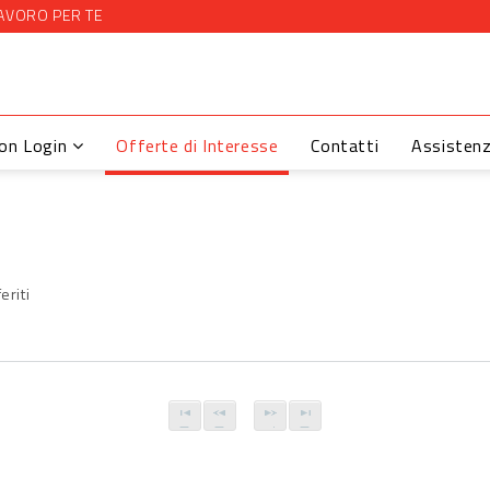
AVORO PER TE
con Login
Offerte di Interesse
Contatti
Assisten
eriti