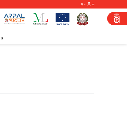
A
A
za