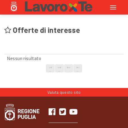
Toggle
navigati
Offerte di interesse
Nessun risultato
Valuta questo sito