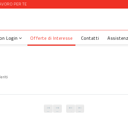
AVORO PER TE
con Login
Offerte di Interesse
Contatti
Assisten
eriti