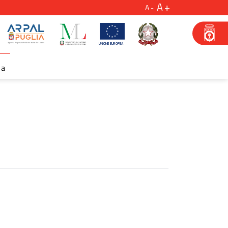
A
A
za