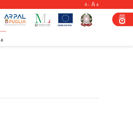
A
A
za