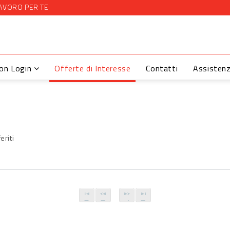
AVORO PER TE
con Login
Offerte di Interesse
Contatti
Assisten
eriti