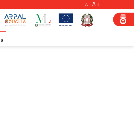
A
A
za