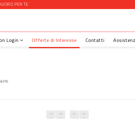
AVORO PER TE
con Login
Offerte di Interesse
Contatti
Assisten
eriti