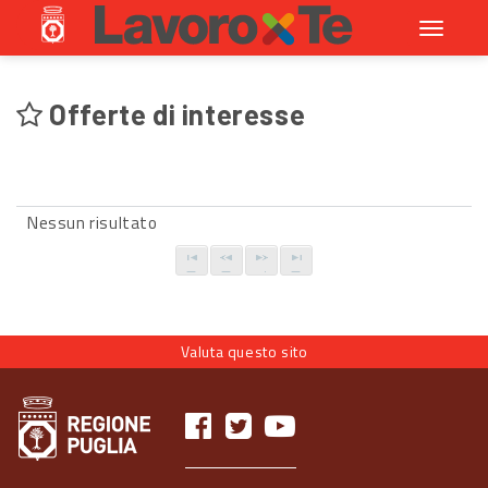
Toggle
navigati
Offerte di interesse
Nessun risultato
Valuta questo sito