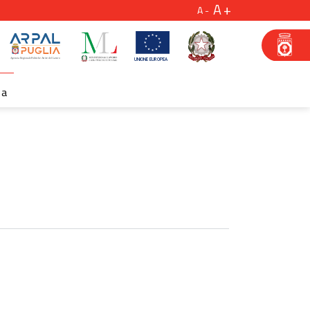
A
A
za