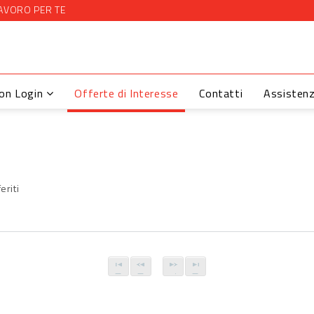
AVORO PER TE
con Login
Offerte di Interesse
Contatti
Assisten
eriti