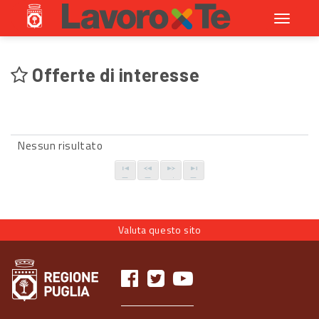
Toggle
navigati
Offerte di interesse
Nessun risultato
Valuta questo sito