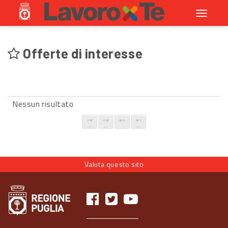
Toggle
navigati
Offerte di interesse
Nessun risultato
Valuta questo sito