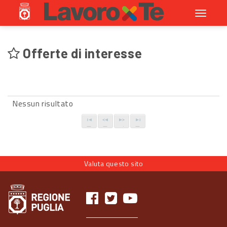
Toggle
navigati
Offerte di interesse
Nessun risultato
Valuta questo sito