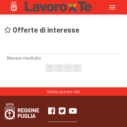
Toggle
navigati
Offerte di interesse
Nessun risultato
Valuta questo sito