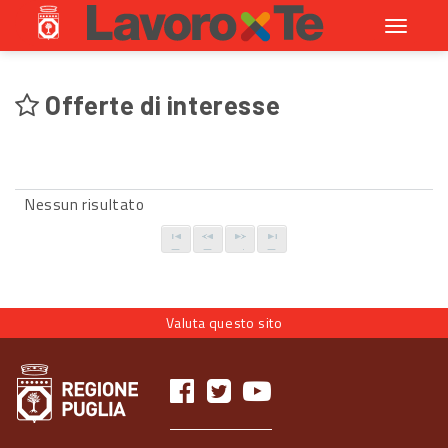
Toggle
navigati
Offerte di interesse
Nessun risultato
Valuta questo sito