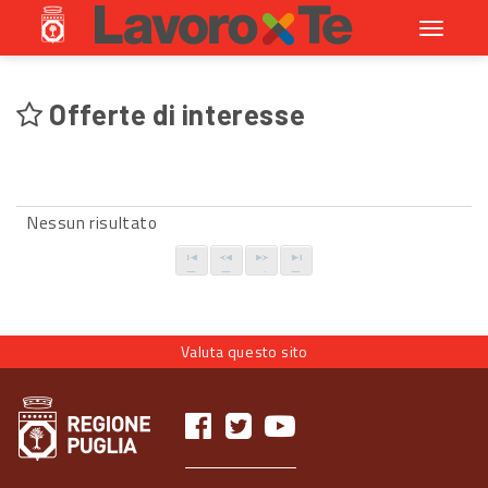
Toggle
navigati
Offerte di interesse
Nessun risultato
Valuta questo sito