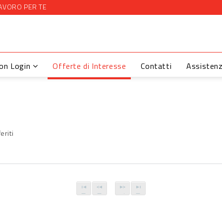
AVORO PER TE
con Login
Offerte di Interesse
Contatti
Assisten
eriti