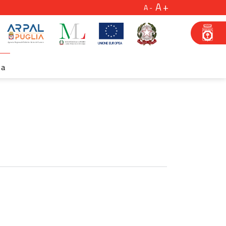
A
A
za