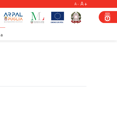
A
A
za