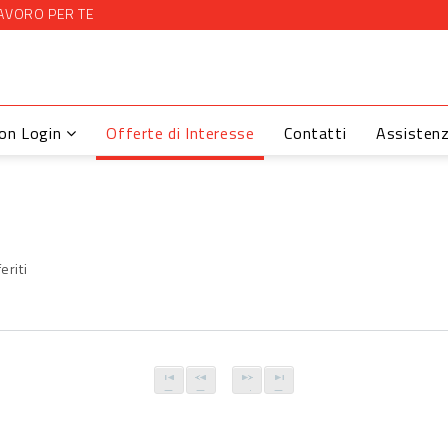
AVORO PER TE
con Login
Offerte di Interesse
Contatti
Assisten
eriti