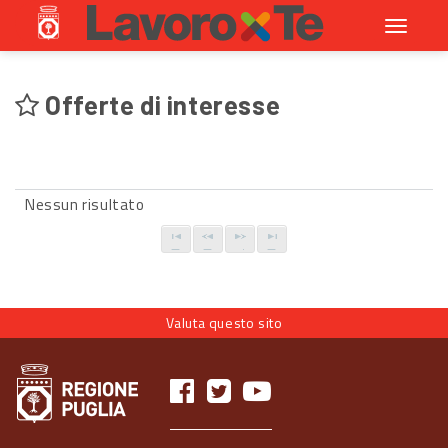
Toggle
navigati
Offerte di interesse
Nessun risultato
Valuta questo sito