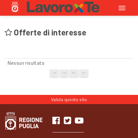
Toggle
navigati
Offerte di interesse
Nessun risultato
Valuta questo sito