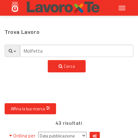
Toggle
navigati
Trova Lavoro
Cerca
Affina la tua ricerca
43 risultati
Ordina per