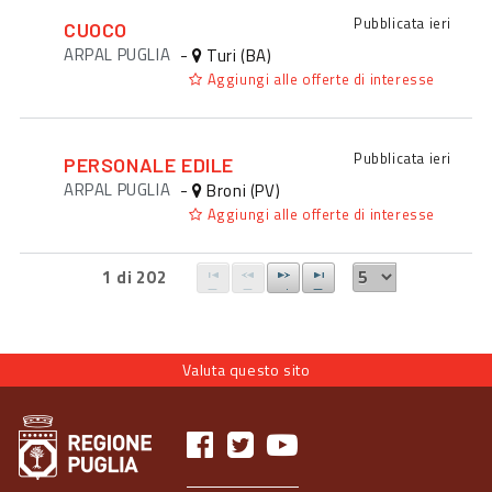
Pubblicata
ieri
CUOCO
ARPAL PUGLIA
-
Turi (BA)
Aggiungi alle offerte di interesse
Pubblicata
ieri
PERSONALE EDILE
ARPAL PUGLIA
-
Broni (PV)
Aggiungi alle offerte di interesse
1 di 202
Valuta questo sito