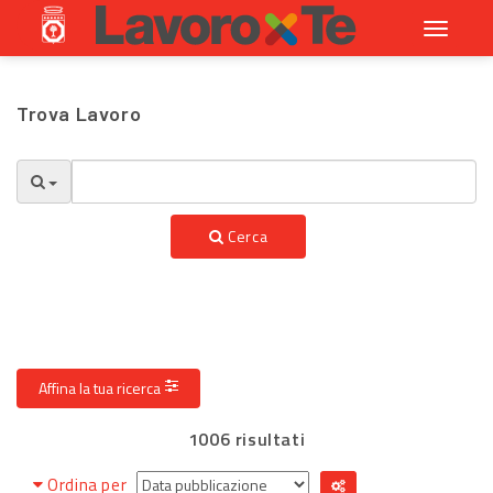
Toggle
navigati
Trova Lavoro
Cerca
Affina la tua ricerca
1006 risultati
Ordina per