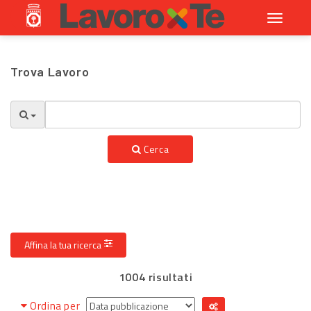
Toggle
navigati
Trova Lavoro
Cerca
Affina la tua ricerca
1004 risultati
Ordina per