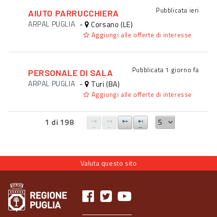
Pubblicata
ieri
AIUTO PARRUCCHIERA
ARPAL PUGLIA
-
Corsano (LE)
Aggiungi alle offerte di interesse
Pubblicata
1 giorno fa
PERSONALE DI SALA
ARPAL PUGLIA
-
Turi (BA)
Aggiungi alle offerte di interesse
1 di 198
Valuta questo sito