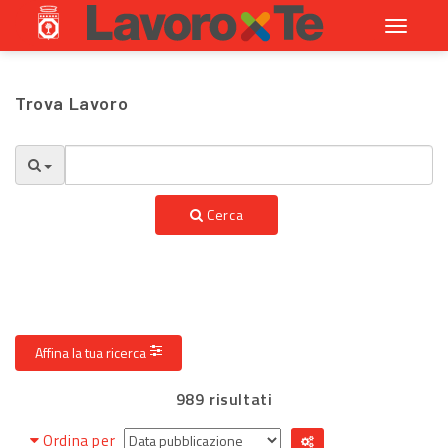
Toggle
navigati
Trova Lavoro
Cerca
Affina la tua ricerca
989 risultati
Ordina per