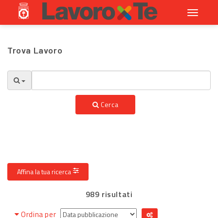
Toggle
navigati
Trova Lavoro
Cerca
Affina la tua ricerca
989 risultati
Ordina per