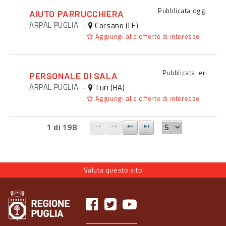
Pubblicata
oggi
AIUTO PARRUCCHIERA
ARPAL PUGLIA
-
Corsano (LE)
Aggiungi alle offerte di interesse
Pubblicata
ieri
PERSONALE DI SALA
ARPAL PUGLIA
-
Turi (BA)
Aggiungi alle offerte di interesse
1 di 198
Valuta questo sito