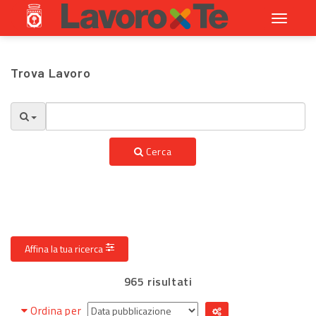
Toggle
navigati
Trova Lavoro
Cerca
Affina la tua ricerca
965 risultati
Ordina per