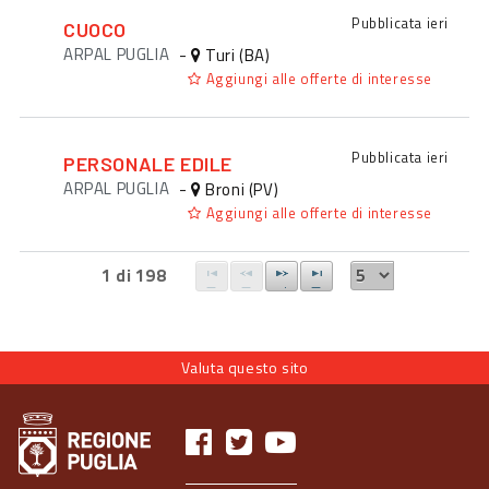
Pubblicata
ieri
CUOCO
ARPAL PUGLIA
-
Turi (BA)
Aggiungi alle offerte di interesse
Pubblicata
ieri
PERSONALE EDILE
ARPAL PUGLIA
-
Broni (PV)
Aggiungi alle offerte di interesse
1 di 198
Valuta questo sito