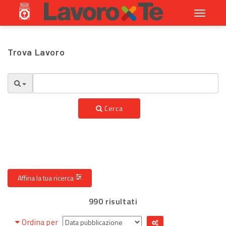
Toggle
navigati
Trova Lavoro
Cerca
Affina la tua ricerca
990 risultati
Ordina per