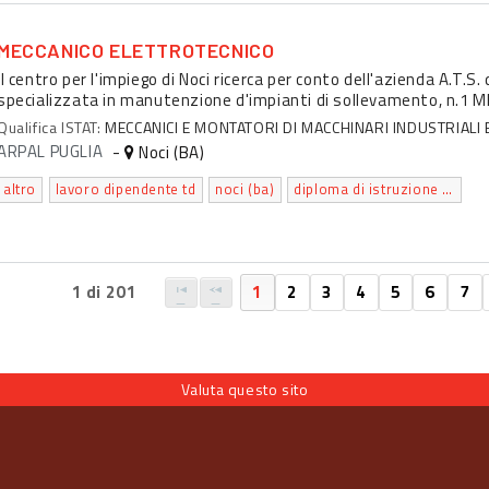
MECCANICO ELETTROTECNICO
Il centro per l'impiego di Noci ricerca per conto dell'azienda A.T.S
specializzata in manutenzione d'impianti di sollevamento, n.1
Qualifica ISTAT:
MECCANICI E MONTATORI DI MACCHINARI INDUSTRIALI 
ARPAL PUGLIA
-
Noci (BA)
altro
lavoro dipendente td
noci (ba)
diploma di istruzione secondaria superiore che permette l'accesso all'universita'
1 di 201
1
2
3
4
5
6
7
Valuta questo sito