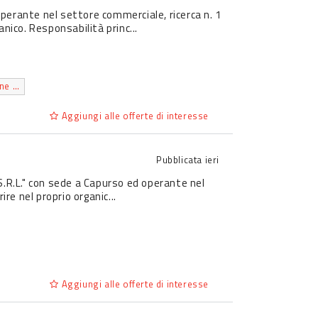
perante nel settore commerciale, ricerca n. 1
ico. Responsabilità princ...
diploma di istruzione secondaria superiore che permette l'accesso all'universita'
Aggiungi alle offerte di interesse
Pubblicata
ieri
S.R.L." con sede a Capurso ed operante nel
re nel proprio organic...
Aggiungi alle offerte di interesse