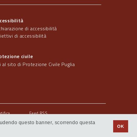
cessibilità
chiarazione di accessibilità
iettivi di accessibilità
otezione civile
i al sito di Protezione Civile Puglia
otifica
Feed RSS
 Chiudendo questo banner, scorrendo questa
© Regione Puglia
OK