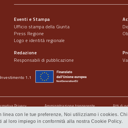
Eventi e Stampa
Ac
Ufficio stampa della Giunta
Di
Press Regione
Ob
Logo e identità regionale
Redazione
Pr
Responsabili di pubblicazione
Va
Investimento 1.1
ormativa Privacy
Amministrazione trasparente
Atti di n
 in linea con le tue preferenze, Noi utilizziamo i cookies.
al loro impiego in conformità alla nostra Cookie Policy.