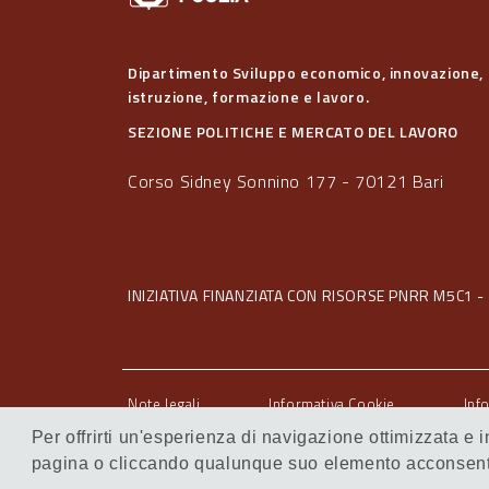
Dipartimento Sviluppo economico, innovazione,
istruzione, formazione e lavoro.
SEZIONE POLITICHE E MERCATO DEL LAVORO
Corso Sidney Sonnino 177 - 70121 Bari
INIZIATIVA FINANZIATA CON RISORSE PNRR M5C1 - 
Note legali
Informativa Cookie
Inf
Servizi Intranet
Per offrirti un'esperienza di navigazione ottimizzata e
pagina o cliccando qualunque suo elemento acconsenti 