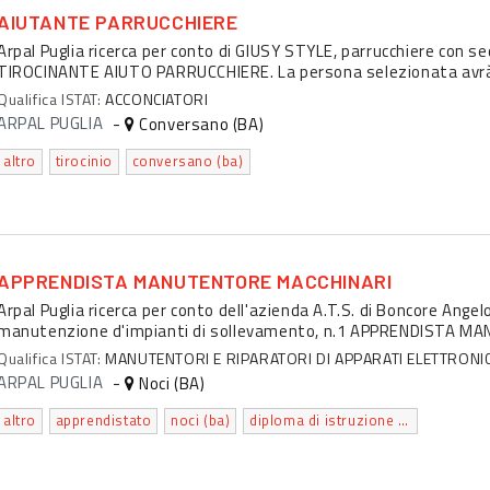
AIUTANTE PARRUCCHIERE
Arpal Puglia ricerca per conto di GIUSY STYLE, parrucchiere con se
TIROCINANTE AIUTO PARRUCCHIERE. La persona selezionata avrà l'
Qualifica ISTAT:
ACCONCIATORI
ARPAL PUGLIA
-
Conversano (BA)
altro
tirocinio
conversano (ba)
APPRENDISTA MANUTENTORE MACCHINARI
Arpal Puglia ricerca per conto dell'azienda A.T.S. di Boncore Angel
manutenzione d'impianti di sollevamento, n.1 APPRENDISTA MA
Qualifica ISTAT:
MANUTENTORI E RIPARATORI DI APPARATI ELETTRONICI
ARPAL PUGLIA
-
Noci (BA)
altro
apprendistato
noci (ba)
diploma di istruzione secondaria superiore che permette l'accesso all'universita'