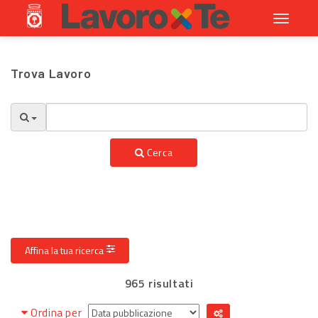
Toggle
navigati
Trova Lavoro
Cerca
Affina la tua ricerca
965 risultati
Ordina per