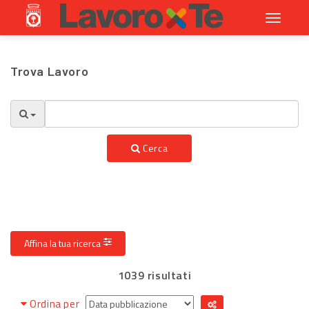
Toggle
navigati
Trova Lavoro
Cerca
Affina la tua ricerca
1039 risultati
Ordina per