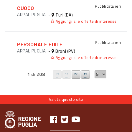
Pubblicata
ieri
CUOCO
ARPAL PUGLIA
-
Turi (BA)
Aggiungi alle offerte di interesse
Pubblicata
ieri
PERSONALE EDILE
ARPAL PUGLIA
-
Broni (PV)
Aggiungi alle offerte di interesse
1 di 208
Valuta questo sito