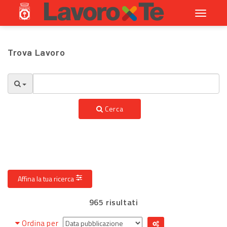
Toggle
navigati
Trova Lavoro
Cerca
Affina la tua ricerca
965 risultati
Ordina per