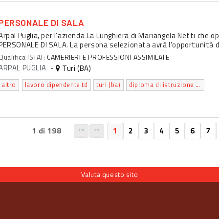
PERSONALE DI SALA
Arpal Puglia, per l'azienda La Lunghiera di Mariangela Netti che op
PERSONALE DI SALA. La persona selezionata avrà l'opportunità di l
Qualifica ISTAT:
CAMERIERI E PROFESSIONI ASSIMILATE
ARPAL PUGLIA
-
Turi (BA)
altro
lavoro dipendente td
turi (ba)
diploma di istruzione secondaria superiore che permette l'accesso all'universita'
1 di 198
1
2
3
4
5
6
7
Valuta questo sito