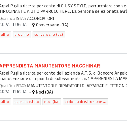
Arpal Puglia ricerca per conto di GIUSY STYLE, parrucchiere con se
TIROCINANTE AIUTO PARRUCCHIERE. La persona selezionata avrà l'
Qualifica ISTAT:
ACCONCIATORI
ARPAL PUGLIA
-
Conversano (BA)
altro
tirocinio
conversano (ba)
APPRENDISTA MANUTENTORE MACCHINARI
Arpal Puglia ricerca per conto dell'azienda A.T.S. di Boncore Angel
manutenzione d'impianti di sollevamento, n.1 APPRENDISTA MA
Qualifica ISTAT:
MANUTENTORI E RIPARATORI DI APPARATI ELETTRONICI
ARPAL PUGLIA
-
Noci (BA)
altro
apprendistato
noci (ba)
diploma di istruzione secondaria superiore che permette l'accesso all'universita'