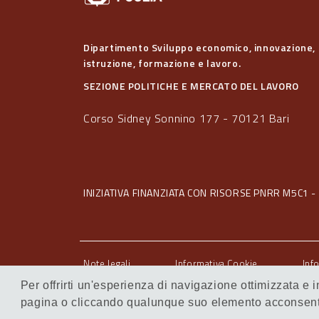
Dipartimento Sviluppo economico, innovazione,
istruzione, formazione e lavoro.
SEZIONE POLITICHE E MERCATO DEL LAVORO
Corso Sidney Sonnino 177 - 70121 Bari
INIZIATIVA FINANZIATA CON RISORSE PNRR M5C1 - 
Note legali
Informativa Cookie
Inf
Servizi Intranet
Per offrirti un'esperienza di navigazione ottimizzata e
pagina o cliccando qualunque suo elemento acconsenti 