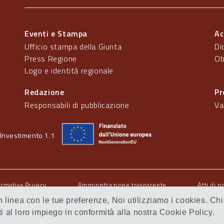
Eventi e Stampa
Ac
Ufficio stampa della Giunta
Di
Press Regione
Ob
Logo e identità regionale
Redazione
Pr
Responsabili di pubblicazione
Va
Investimento 1.1
ormativa Privacy
Amministrazione trasparente
Atti di n
 in linea con le tue preferenze, Noi utilizziamo i cookies.
al loro impiego in conformità alla nostra Cookie Policy.