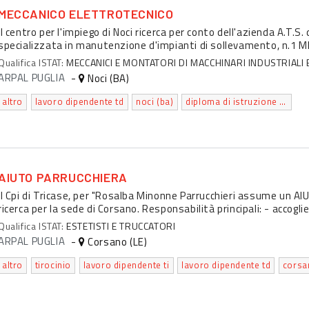
MECCANICO ELETTROTECNICO
Il centro per l'impiego di Noci ricerca per conto dell'azienda A.T.S
specializzata in manutenzione d'impianti di sollevamento, n.1
Qualifica ISTAT:
MECCANICI E MONTATORI DI MACCHINARI INDUSTRIALI 
ARPAL PUGLIA
-
Noci (BA)
altro
lavoro dipendente td
noci (ba)
diploma di istruzione secondaria superiore che permette l'accesso all'universita'
AIUTO PARRUCCHIERA
Il Cpi di Tricase, per "Rosalba Minonne Parrucchieri assume un A
ricerca per la sede di Corsano. Responsabilità principali: - accoglie
Qualifica ISTAT:
ESTETISTI E TRUCCATORI
ARPAL PUGLIA
-
Corsano (LE)
altro
tirocinio
lavoro dipendente ti
lavoro dipendente td
corsan