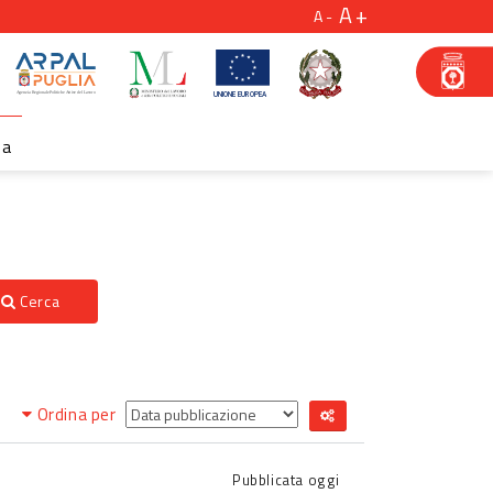
A
A
za
Cerca
Ordina per
Pubblicata
oggi