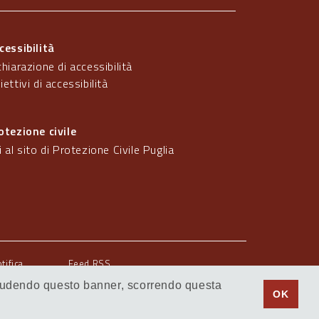
cessibilità
chiarazione di accessibilità
iettivi di accessibilità
otezione civile
i al sito di Protezione Civile Puglia
otifica
Feed RSS
 Chiudendo questo banner, scorrendo questa
© Regione Puglia
OK