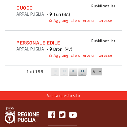
Pubblicata
ieri
CUOCO
ARPAL PUGLIA
-
Turi (BA)
Aggiungi alle offerte di interesse
Pubblicata
ieri
PERSONALE EDILE
ARPAL PUGLIA
-
Broni (PV)
Aggiungi alle offerte di interesse
1 di 199
Valuta questo sito