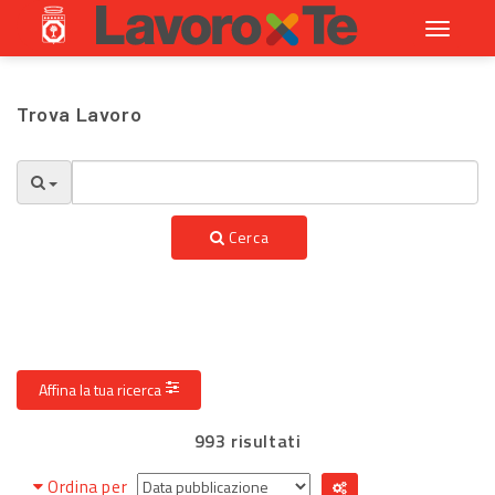
Toggle
navigati
Trova Lavoro
Cerca
Affina la tua ricerca
993 risultati
Ordina per