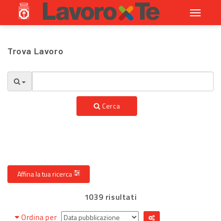
Toggle
navigati
Trova Lavoro
Cerca
Affina la tua ricerca
1039 risultati
Ordina per