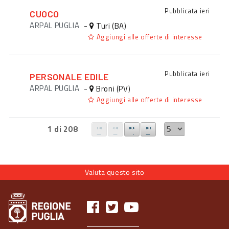
Pubblicata
ieri
CUOCO
ARPAL PUGLIA
-
Turi (BA)
Aggiungi alle offerte di interesse
Pubblicata
ieri
PERSONALE EDILE
ARPAL PUGLIA
-
Broni (PV)
Aggiungi alle offerte di interesse
1 di 208
Valuta questo sito