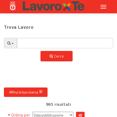
Toggle
navigati
Trova Lavoro
Cerca
Affina la tua ricerca
965 risultati
Ordina per