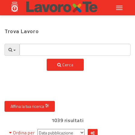
Toggle
navigati
Trova Lavoro
Cerca
Affina la tua ricerca
1039 risultati
Ordina per