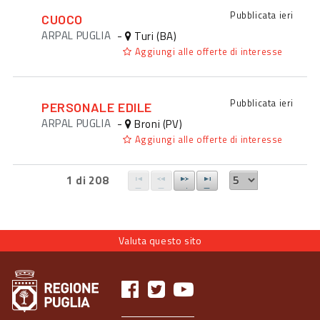
Pubblicata
ieri
CUOCO
ARPAL PUGLIA
-
Turi (BA)
Aggiungi alle offerte di interesse
Pubblicata
ieri
PERSONALE EDILE
ARPAL PUGLIA
-
Broni (PV)
Aggiungi alle offerte di interesse
1 di 208
Valuta questo sito