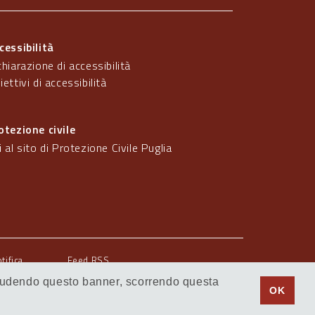
cessibilità
chiarazione di accessibilità
iettivi di accessibilità
otezione civile
i al sito di Protezione Civile Puglia
otifica
Feed RSS
 Chiudendo questo banner, scorrendo questa
© Regione Puglia
OK