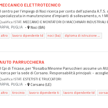
MECCANICO ELETTROTECNICO
Il centro per l'impiego di Noci ricerca per conto dell'azienda A.T.S
specializzata in manutenzione d'impianti di sollevamento, n.1
Qualifica ISTAT:
MECCANICI E MONTATORI DI MACCHINARI INDUSTRIALI 
ARPAL PUGLIA
-
Noci (BA)
altro
lavoro dipendente td
noci (ba)
diploma di istruzione secondaria superiore che permette l'accesso all'universita'
AIUTO PARRUCCHIERA
Il Cpi di Tricase, per "Rosalba Minonne Parrucchieri assume un A
ricerca per la sede di Corsano. Responsabilità principali: - accoglie
Qualifica ISTAT:
ESTETISTI E TRUCCATORI
ARPAL PUGLIA
-
Corsano (LE)
altro
tirocinio
lavoro dipendente ti
lavoro dipendente td
corsan