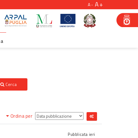
A
A
za
Cerca
Ordina per
Pubblicata
ieri