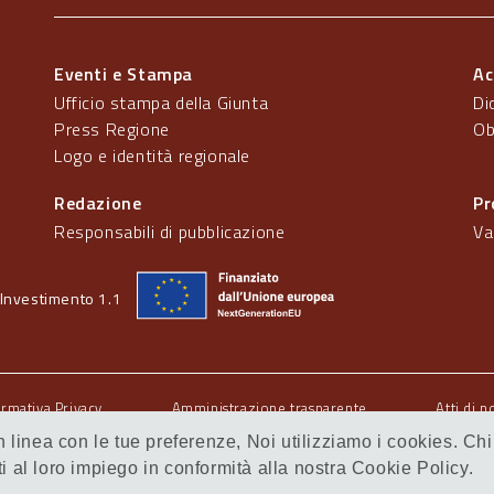
Eventi e Stampa
Ac
Ufficio stampa della Giunta
Di
Press Regione
Ob
Logo e identità regionale
Redazione
Pr
Responsabili di pubblicazione
Va
Investimento 1.1
ormativa Privacy
Amministrazione trasparente
Atti di n
 in linea con le tue preferenze, Noi utilizziamo i cookies.
al loro impiego in conformità alla nostra Cookie Policy.