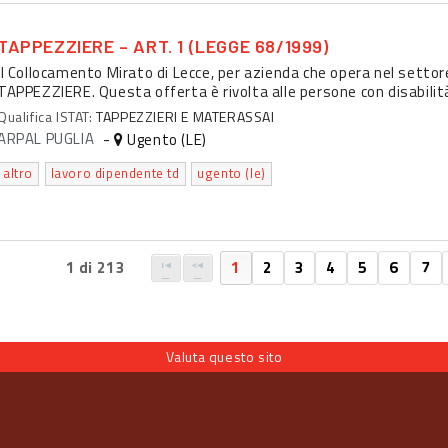
TAPPEZZIERE – ART. 1 (LEGGE 68/1999)
Il Collocamento Mirato di Lecce, per azienda che opera nel settor
TAPPEZZIERE. Questa offerta è rivolta alle persone con disabilità
Qualifica ISTAT:
TAPPEZZIERI E MATERASSAI
ARPAL PUGLIA
-
Ugento (LE)
altro
lavoro dipendente td
ugento (le)
1 di 213
1
2
3
4
5
6
7
Valuta questo sito