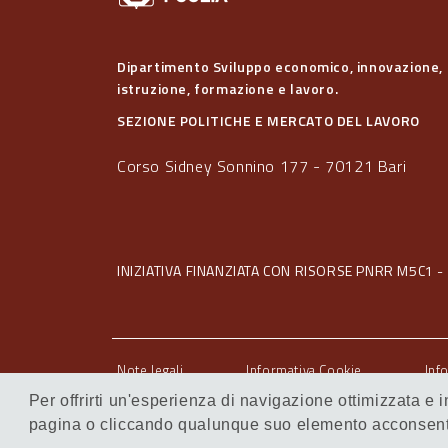
Dipartimento Sviluppo economico, innovazione,
istruzione, formazione e lavoro.
SEZIONE POLITICHE E MERCATO DEL LAVORO
Corso Sidney Sonnino 177 - 70121 Bari
INIZIATIVA FINANZIATA CON RISORSE PNRR M5C1 - 
Note legali
Informativa Cookie
Inf
Servizi Intranet
Per offrirti un'esperienza di navigazione ottimizzata e
pagina o cliccando qualunque suo elemento acconsenti 