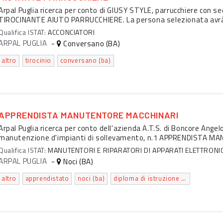
Arpal Puglia ricerca per conto di GIUSY STYLE, parrucchiere con se
TIROCINANTE AIUTO PARRUCCHIERE. La persona selezionata avrà l'
Qualifica ISTAT:
ACCONCIATORI
ARPAL PUGLIA
-
Conversano (BA)
altro
tirocinio
conversano (ba)
APPRENDISTA MANUTENTORE MACCHINARI
Arpal Puglia ricerca per conto dell'azienda A.T.S. di Boncore Angel
manutenzione d'impianti di sollevamento, n.1 APPRENDISTA MA
Qualifica ISTAT:
MANUTENTORI E RIPARATORI DI APPARATI ELETTRONICI
ARPAL PUGLIA
-
Noci (BA)
altro
apprendistato
noci (ba)
diploma di istruzione secondaria superiore che permette l'accesso all'universita'