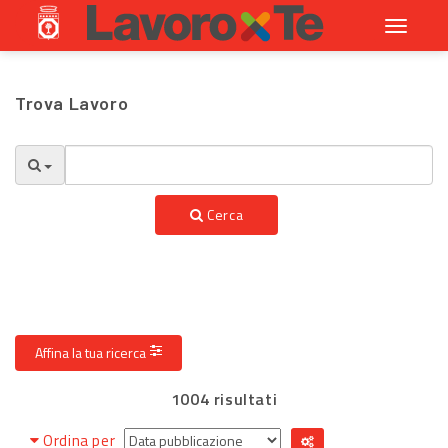
Toggle
navigati
Trova Lavoro
Cerca
Affina la tua ricerca
1004 risultati
Ordina per