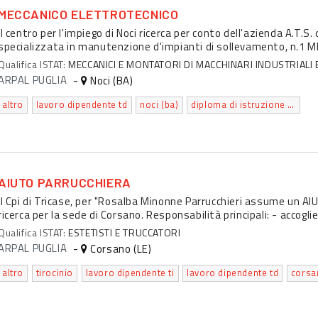
MECCANICO ELETTROTECNICO
Il centro per l'impiego di Noci ricerca per conto dell'azienda A.T.S
specializzata in manutenzione d'impianti di sollevamento, n.1
Qualifica ISTAT:
MECCANICI E MONTATORI DI MACCHINARI INDUSTRIALI 
ARPAL PUGLIA
-
Noci (BA)
altro
lavoro dipendente td
noci (ba)
diploma di istruzione secondaria superiore che permette l'accesso all'universita'
AIUTO PARRUCCHIERA
Il Cpi di Tricase, per "Rosalba Minonne Parrucchieri assume un A
ricerca per la sede di Corsano. Responsabilità principali: - accoglie
Qualifica ISTAT:
ESTETISTI E TRUCCATORI
ARPAL PUGLIA
-
Corsano (LE)
altro
tirocinio
lavoro dipendente ti
lavoro dipendente td
corsan