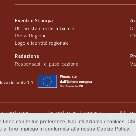
Eventi e Stampa
Ac
Ufficio stampa della Giunta
Di
Press Regione
Ob
Logo e identità regionale
Redazione
Pr
Responsabili di pubblicazione
Va
Investimento 1.1
ormativa Privacy
Amministrazione trasparente
Atti di n
 in linea con le tue preferenze, Noi utilizziamo i cookies.
al loro impiego in conformità alla nostra Cookie Policy.