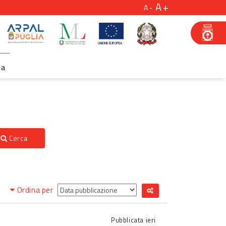
A
A
za
Cerca
Ordina per
Pubblicata
ieri