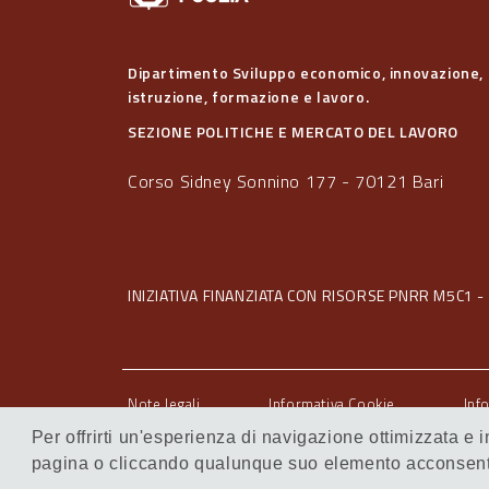
Dipartimento Sviluppo economico, innovazione,
istruzione, formazione e lavoro.
SEZIONE POLITICHE E MERCATO DEL LAVORO
Corso Sidney Sonnino 177 - 70121 Bari
INIZIATIVA FINANZIATA CON RISORSE PNRR M5C1 - 
Note legali
Informativa Cookie
Inf
Servizi Intranet
Per offrirti un'esperienza di navigazione ottimizzata e
pagina o cliccando qualunque suo elemento acconsenti 