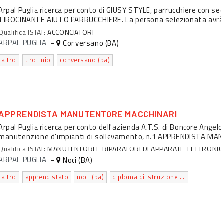
Arpal Puglia ricerca per conto di GIUSY STYLE, parrucchiere con se
TIROCINANTE AIUTO PARRUCCHIERE. La persona selezionata avrà l'
Qualifica ISTAT:
ACCONCIATORI
ARPAL PUGLIA
-
Conversano (BA)
altro
tirocinio
conversano (ba)
APPRENDISTA MANUTENTORE MACCHINARI
Arpal Puglia ricerca per conto dell'azienda A.T.S. di Boncore Angel
manutenzione d'impianti di sollevamento, n.1 APPRENDISTA MA
Qualifica ISTAT:
MANUTENTORI E RIPARATORI DI APPARATI ELETTRONICI
ARPAL PUGLIA
-
Noci (BA)
altro
apprendistato
noci (ba)
diploma di istruzione secondaria superiore che permette l'accesso all'universita'