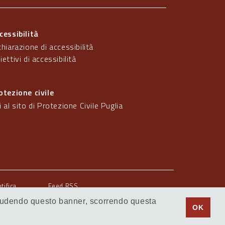
cessibilità
chiarazione di accessibilità
iettivi di accessibilità
otezione civile
i al sito di Protezione Civile Puglia
otifica
Feed RSS
 Chiudendo questo banner, scorrendo questa
© Regione Puglia
OK