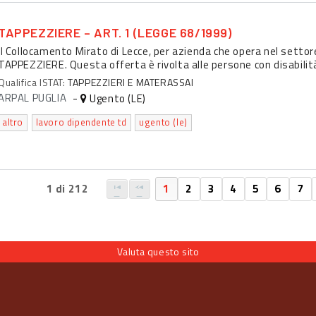
TAPPEZZIERE – ART. 1 (LEGGE 68/1999)
Il Collocamento Mirato di Lecce, per azienda che opera nel settor
TAPPEZZIERE. Questa offerta è rivolta alle persone con disabilità
Qualifica ISTAT:
TAPPEZZIERI E MATERASSAI
ARPAL PUGLIA
-
Ugento (LE)
altro
lavoro dipendente td
ugento (le)
1 di 212
1
2
3
4
5
6
7
Valuta questo sito