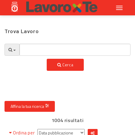
Toggle
navigati
Trova Lavoro
Cerca
Affina la tua ricerca
1004 risultati
Ordina per